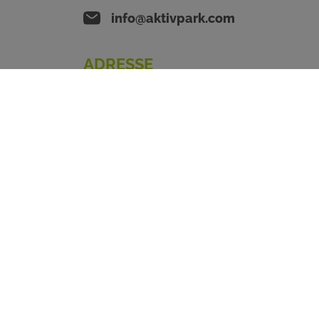
info@aktivpark.com
ADRESSE
Aktivpark Gilching
Carl-Benz-Straße 5
82205 Gilching