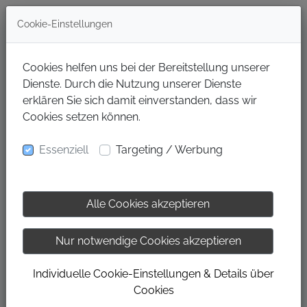
Cookie-Einstellungen
Cookies helfen uns bei der Bereitstellung unserer
Dienste. Durch die Nutzung unserer Dienste
erklären Sie sich damit einverstanden, dass wir
Cookies setzen können.
Essenziell
Targeting / Werbung
Alle Cookies akzeptieren
MIT DER
4-30-2-METHODE
ERREICHST DU
Nur notwendige Cookies akzeptieren
SCHON MIT GERINGEM AUFWAND DEINE
FITNESSZIELE! EGAL, OB DU ABNEHMEN,
Individuelle Cookie-Einstellungen & Details über
Cookies
DIE FIGUR IN FORM BRINGEN, DEINE