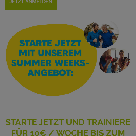
JETZT ANMELDEN
STARTE JETZT UND TRAINIERE
FÜR 10€ / WOCHE BIS ZUM